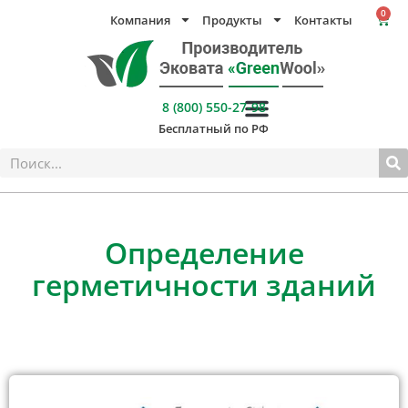
Перейти
0
Компания
Продукты
Контакты
Кор
к
содержимому
8 (800) 550-27-98
Бесплатный по РФ
Поиск
Определение
герметичности зданий