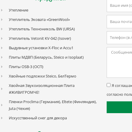
Ваше
Утепление
имя
Email
Утеплитель Эковата «GreenWool»
Утеплитель Технониколь BW (URSA)
Телефон
Утеплитель Vetonit KV-042 (Isover)
Выдувные установки X-Floc и Accu1
Текстовая
Плиты МДВП (Беларусь, Steico и Isoplaat)
область
Плиты OSB-3 (ОСП)
Хвойные подложки Steico, БелТермо
Соглашен
Хвойная Звукоизоляционная Плита
Я соглаша
#ЖИВИГРОМЧЕ!
согласно пол
Пленки Proclima (Германия), Eltete (Финляндия),
Juta (Чехия)
Искусственный снег для декора