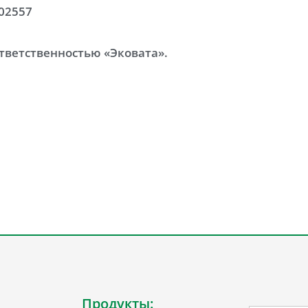
02557
тветственностью «Эковата».
Продукты: