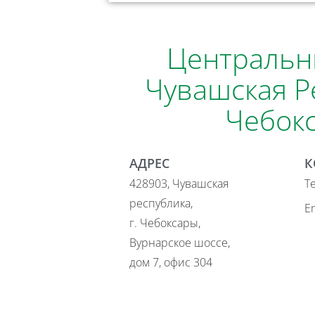
Центральн
Чувашская Р
Чебок
АДРЕС
К
428903, Чувашская
Т
республика,
Em
г. Чебоксары,
Вурнарское шоссе,
дом 7, офис 304