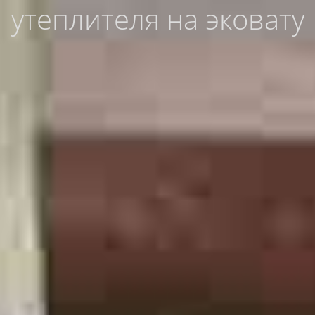
утеплителя на эковату