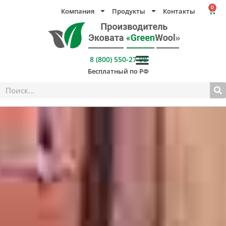
Перейти
0
Компания
Продукты
Контакты
Кор
к
содержимому
8 (800) 550-27-98
Бесплатный по РФ
Поиск