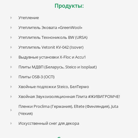
Продукты:
Утепление
Утеплитель Эковата «GreenWool»
Утеплитель Технониколь BW (URSA)
Утеплитель Vetonit KV-042 (Isover)
Выдувные установки X-Floc и Accu1
Плиты МДВП (Беларусь, Steico и Isoplaat)
Плиты OSB-3 (ОСП)
Хвойные подложки Steico, БелТермо
Хвойная Звукоизоляционная Плита #ЖИВИГРОМЧЕ!
Пленки Proclima (Германия), Eltete (Финляндия), Juta
(Чехия)
Искусственный снег для декора