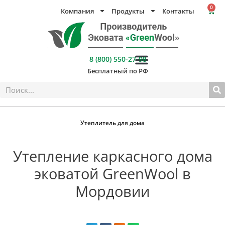
Перейти
0
Компания
Продукты
Контакты
Кор
к
содержимому
8 (800) 550-27-98
Бесплатный по РФ
Поиск
Утеплитель для дома
Утепление каркасного дома
эковатой GreenWool в
Мордовии