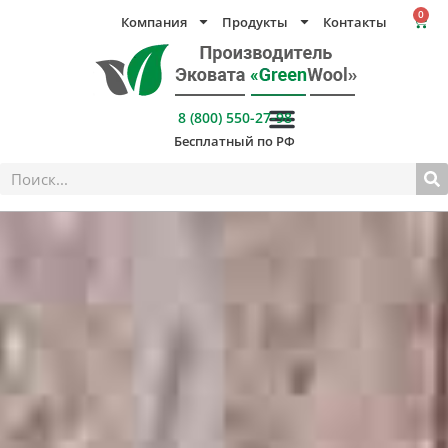
Перейти
0
Компания
Продукты
Контакты
Кор
к
содержимому
8 (800) 550-27-98
Бесплатный по РФ
Поиск