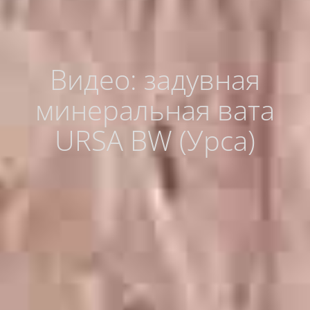
Видео: задувная
минеральная вата
URSA BW (Урса)